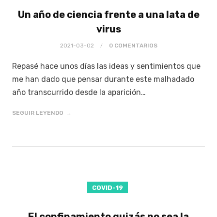
Un año de ciencia frente a una lata de
virus
2021-03-02
0 COMENTARIOS
Repasé hace unos días las ideas y sentimientos que
me han dado que pensar durante este malhadado
año transcurrido desde la aparición…
SEGUIR LEYENDO
COVID-19
El confinamiento quizás no sea la