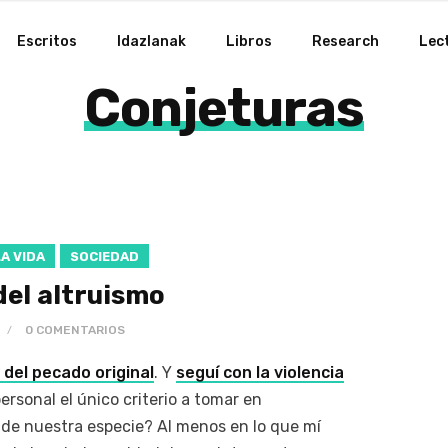
Escritos
Idazlanak
Libros
Research
Lec
Conjeturas
LA VIDA
SOCIEDAD
del altruismo
0 COMENTARIOS
 del pecado original
. Y
seguí con la violencia
rpersonal el único criterio a tomar en
de nuestra especie? Al menos en lo que mí