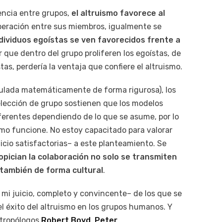
encia entre grupos,
el altruismo favorece al
peración entre sus miembros, igualmente se
ndividuos egoístas se ven favorecidos frente a
r que dentro del grupo proliferen los egoístas, de
as, perdería la ventaja que confiere el altruismo.
mulada matemáticamente de forma rigurosa), los
lección de grupo sostienen que los modelos
ferentes dependiendo de lo que se asume, por lo
mo funcione. No estoy capacitado para valorar
uicio satisfactorias– a este planteamiento. Se
opician la colaboración no solo se transmiten
 también de forma cultural
.
 mi juicio, completo y convincente– de los que se
el éxito del altruismo en los grupos humanos. Y
ntropólogos
Robert Boyd
,
Peter