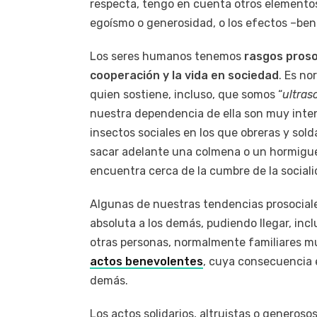
respecta, tengo en cuenta otros elementos
egoísmo o generosidad, o los efectos –bené
Los seres humanos tenemos
rasgos proso
cooperación y la vida en sociedad
. Es no
quien sostiene, incluso, que somos “
ultras
nuestra dependencia de ella son muy inten
insectos sociales en los que obreras y so
sacar adelante una colmena o un hormigue
encuentra cerca de la cumbre de la sociali
Algunas de nuestras tendencias prosocial
absoluta a los demás, pudiendo llegar, inclus
otras personas, normalmente familiares m
actos benevolentes
, cuya consecuencia e
demás.
Los actos solidarios, altruistas o generos