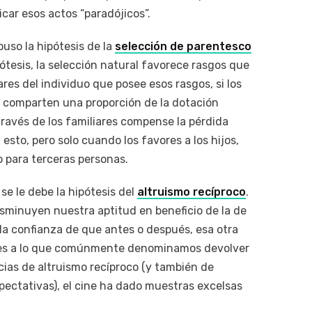
car esos actos “paradójicos”.
uso la hipótesis de la
selección de parentesco
pótesis, la selección natural favorece rasgos que
ares del individuo que posee esos rasgos, si los
s comparten una proporción de la dotación
través de los familiares compense la pérdida
 esto, pero solo cuando los favores a los hijos,
o para terceras personas.
se le debe la hipótesis del
altruismo recíproco
.
isminuyen nuestra aptitud en beneficio de la de
a confianza de que antes o después, esa otra
o es a lo que comúnmente denominamos devolver
ias de altruismo recíproco (y también de
pectativas), el cine ha dado muestras excelsas