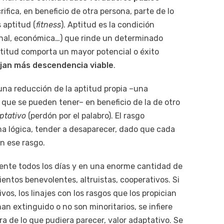
rifica, en beneficio de otra persona, parte de lo
 aptitud (
fitness
). Aptitud es la condición
cional, económica…) que rinde un determinado
titud comporta un mayor potencial o éxito
ejan más descendencia viable
.
una reducción de la aptitud propia –una
ue se pueden tener– en beneficio de la de otro
ptativo
(perdón por el palabro). El rasgo
ena lógica, tender a desaparecer, dado que cada
n ese rasgo.
ente todos los días y en una enorme cantidad de
tos benevolentes, altruistas, cooperativos. Si
s, los linajes con los rasgos que los propician
an extinguido o no son minoritarios, se infiere
ra de lo que pudiera parecer, valor adaptativo. Se