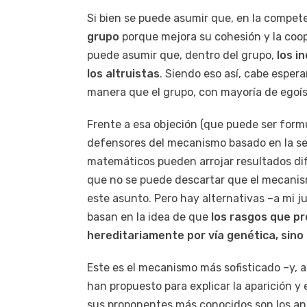
Si bien se puede asumir que, en la compet
grupo
porque mejora su cohesión y la coo
puede asumir que, dentro del grupo,
los i
los altruistas
. Siendo eso así, cabe espera
manera que el grupo, con mayoría de egoíst
Frente a esa objeción (que puede ser for
defensores del mecanismo basado en la se
matemáticos pueden arrojar resultados di
que no se puede descartar que el mecanis
este asunto. Pero hay alternativas –a mi j
basan en la idea de que
los rasgos que pr
hereditariamente por vía genética, sino
Este es el mecanismo más sofisticado –y, a
han propuesto para explicar la aparición y 
sus proponentes más conocidos son los a