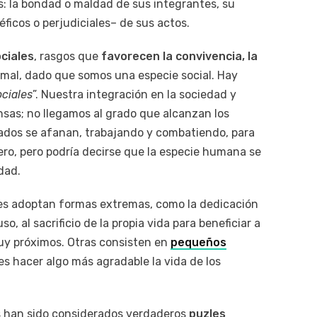
: la bondad o maldad de sus integrantes, su
ficos o perjudiciales– de sus actos.
ciales
, rasgos que
favorecen la convivencia, la
rmal, dado que somos una especie social. Hay
ociales
”. Nuestra integración en la sociedad y
sas; no llegamos al grado que alcanzan los
ldados se afanan, trabajando y combatiendo, para
ro, pero podría decirse que la especie humana se
dad.
es adoptan formas extremas, como la dedicación
o, al sacrificio de la propia vida para beneficiar a
uy próximos. Otras consisten en
pequeños
s hacer algo más agradable la vida de los
os han sido considerados verdaderos
puzles