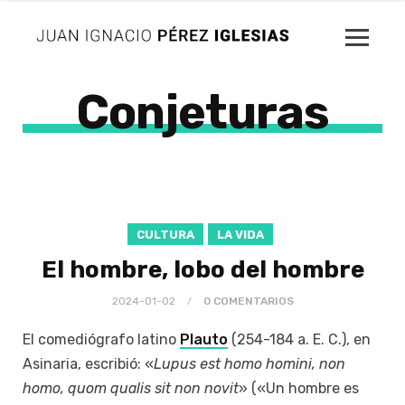
Conjeturas
CULTURA
LA VIDA
El hombre, lobo del hombre
2024-01-02
0 COMENTARIOS
El comediógrafo latino
Plauto
(254-184 a. E. C.), en
Asinaria, escribió: «
Lupus est homo homini, non
homo, quom qualis sit non novit
» («Un hombre es