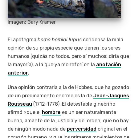
Imagen: Gary Kramer
El apotegma
homo homini lupus
condensa la mala
opinión de su propia especie que tienen los seres
humanos (quizás no todos, pero sí muchos; diría que
la mayoría), a la que ya me referí en la
anotación
anterior
.
Una opinión contraria a la de Hobbes, que ha gozado
de un predicamento enorme es la de
Jean-Jacques
Rousseau
(1712-1778). El detestable ginebrino
afirmó ­«que el
hombre
es un ser naturalmente
bueno, amante de la justicia y del orden; que no hay
de ningún modo nada de
perversidad
original en el
corazón humano, y que los primeros movimientos de