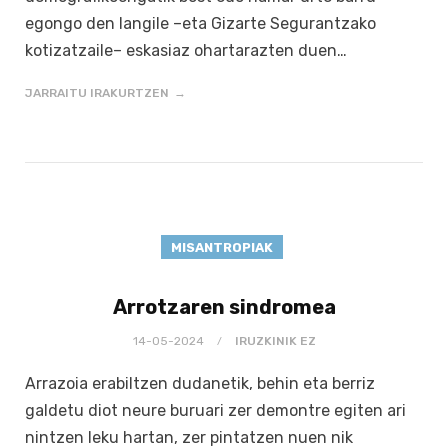
egongo den langile –eta Gizarte Segurantzako
kotizatzaile– eskasiaz ohartarazten duen…
JARRAITU IRAKURTZEN
MISANTROPIAK
Arrotzaren sindromea
14-05-2024
IRUZKINIK EZ
Arrazoia erabiltzen dudanetik, behin eta berriz
galdetu diot neure buruari zer demontre egiten ari
nintzen leku hartan, zer pintatzen nuen nik