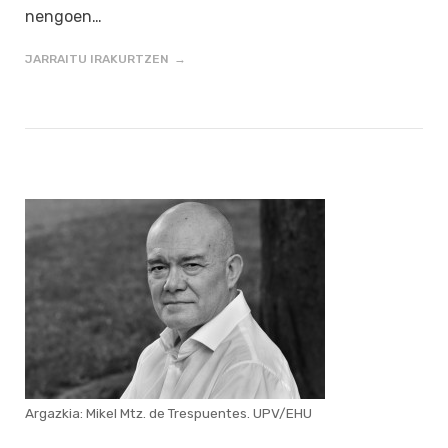
nengoen…
JARRAITU IRAKURTZEN
Argazkia: Mikel Mtz. de Trespuentes. UPV/EHU