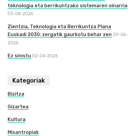
teknologia eta berrikuntzako sistemaren oinarria
03-08-2026
Zientzia, Teknologia eta Berrikuntza Plana
Euskadi 2030: zergatik gaurkotu behar zen
29-06-
2026
Ez sinistu
02-04-2026
Kategoriak
Bizitza
Gizartea
Kultura
Misantropiak