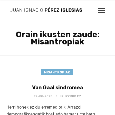
Orain ikusten zaude:
Misantropiak
MISANTROPIAK
Van Gaal sindromea
22-08-2025
IRUZKINIK EZ
Herri honek ez du erremediorik. Arrazoi
demografikoengatik bost edo hamar urte barru