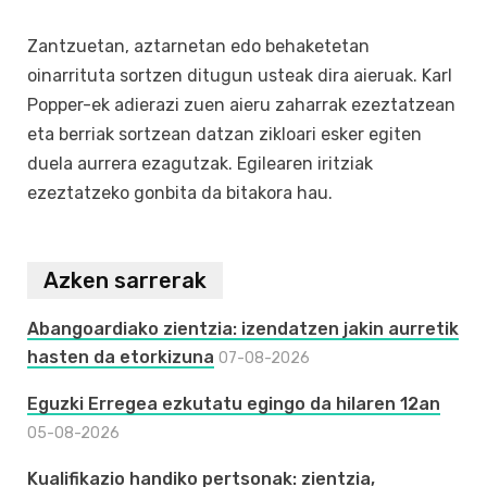
Zantzuetan, aztarnetan edo behaketetan
oinarrituta sortzen ditugun usteak dira aieruak. Karl
Popper-ek adierazi zuen aieru zaharrak ezeztatzean
eta berriak sortzean datzan zikloari esker egiten
duela aurrera ezagutzak. Egilearen iritziak
ezeztatzeko gonbita da bitakora hau.
Azken sarrerak
Abangoardiako zientzia: izendatzen jakin aurretik
hasten da etorkizuna
07-08-2026
Eguzki Erregea ezkutatu egingo da hilaren 12an
05-08-2026
Kualifikazio handiko pertsonak: zientzia,