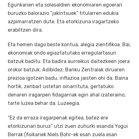
Egunkarien eta solasaldien ekonomiaren egoerari
buruzko balorazio “jakintsuek” titularren edukia
azpimarratzen dute. Eta etorkizuna iragartzeko
erabiltzen dira.
Eta hemen dago beste kontua, alegia zientifikoa. Bai,
ekonomiak ondo egiaztatutako erregulartasun
batzuk baditu. Eta badira aurreikus daitezkeen joera
orokor batzuk. Adibidez: Banku Zentralak diruaren
prezioa igotzen badu, inflazioa jaisten ohi da. Baina
hortik, zenbait ustetan oinarrituta, gertatuko
denaren iragarpen fidagarriak egin ahal izateraino,
tarte luzea behar da. Luzeegia.
“Ez da erraza iragarpenak egitea, batez ere
etorkizunari buruz” utzi zuen zuhurki esanda Yogui
Berrak (fisikariek Niels Bohr-ek esan zuela esan