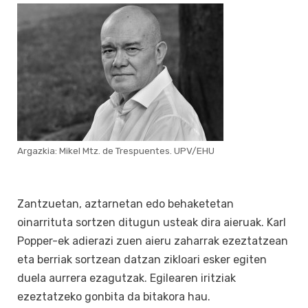
Argazkia: Mikel Mtz. de Trespuentes. UPV/EHU
Zantzuetan, aztarnetan edo behaketetan
oinarrituta sortzen ditugun usteak dira aieruak. Karl
Popper-ek adierazi zuen aieru zaharrak ezeztatzean
eta berriak sortzean datzan zikloari esker egiten
duela aurrera ezagutzak. Egilearen iritziak
ezeztatzeko gonbita da bitakora hau.