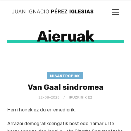
Aieruak
MISANTROPIAK
Van Gaal sindromea
22-08-2025
IRUZKINIK EZ
Herri honek ez du erremediorik.
Arrazoi demografikoengatik bost edo hamar urte