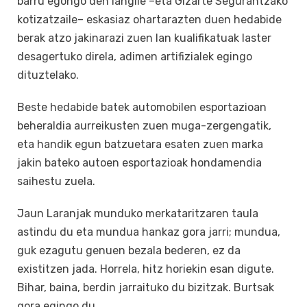
barru egongo den langile –eta Gizarte Segurantzako
kotizatzaile– eskasiaz ohartarazten duen hedabide
berak atzo jakinarazi zuen lan kualifikatuak laster
desagertuko direla, adimen artifizialek egingo
dituztelako.
Beste hedabide batek automobilen esportazioan
beheraldia aurreikusten zuen muga-zergengatik,
eta handik egun batzuetara esaten zuen marka
jakin bateko autoen esportazioak hondamendia
saihestu zuela.
Jaun Laranjak munduko merkataritzaren taula
astindu du eta mundua hankaz gora jarri; mundua,
guk ezagutu genuen bezala bederen, ez da
existitzen jada. Horrela, hitz horiekin esan digute.
Bihar, baina, berdin jarraituko du bizitzak. Burtsak
gora egingo du.