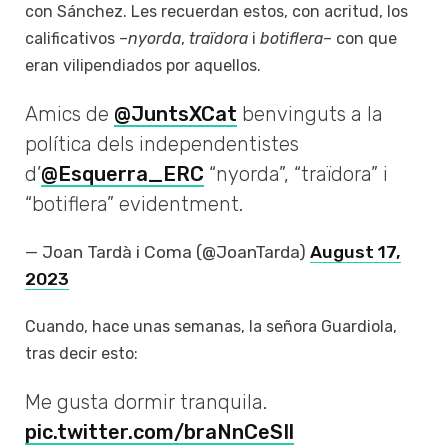
con Sánchez. Les recuerdan estos, con acritud, los
calificativos –
nyorda
,
traïdora
i
botiflera
– con que
eran vilipendiados por aquellos.
Amics de
@JuntsXCat
benvinguts a la
política dels independentistes
d’
@Esquerra_ERC
“nyorda”, “traïdora” i
“botiflera” evidentment.
— Joan Tardà i Coma (@JoanTarda)
August 17,
2023
Cuando, hace unas semanas, la señora Guardiola,
tras decir esto:
Me gusta dormir tranquila.
pic.twitter.com/braNnCeSIl